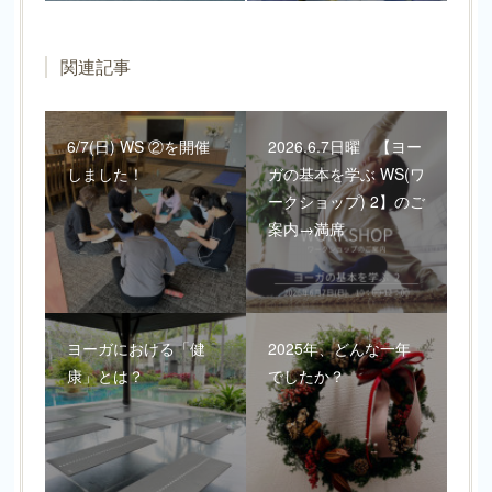
関連記事
6/7(日) WS ②を開催
2026.6.7日曜 【ヨー
しました！
ガの基本を学ぶ WS(ワ
ークショップ) 2】のご
案内→満席
ヨーガにおける「健
2025年、どんな一年
康」とは？
でしたか？