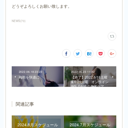
どうぞよろしくお願い致します。
NEWS
(
73
)
2022.06.18 23:23
2022.05.23 11:12
梅雨を快適に
【終了】2022.6/18土曜
& 6/21火曜 オンライン
WS【女性の身体ケア …
関連記事
2024.8月スケジュール
2024.7月スケジュール