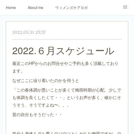
Home
About me
ウィメンズケアヨガ
アロマリラックスヨガ
パーソナトレーニング
2022.05.31 23:37
ご予約・お問合せ
生徒さまからのご感想
2022.６月スケジュール
最近このHPからのお問合せやご予約も多く頂戴しており
ます。
なぜここに辿り着いたのかを伺うと
「この春体調が悪いことが多くて梅雨時期が心配。少しで
も体調を良くしたくて・・」というお声が多く、確かにそ
うそう、そうですよね〜。。。
昔の自分もそうだった・・
気分も身体もダル重くウツウツとしがちな梅雨ですが、少