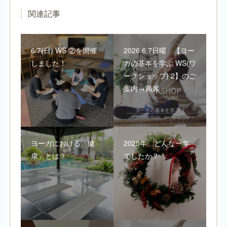
関連記事
6/7(日) WS ②を開催
2026.6.7日曜 【ヨー
しました！
ガの基本を学ぶ WS(ワ
ークショップ) 2】のご
案内→満席
ヨーガにおける「健
2025年、どんな一年
康」とは？
でしたか？