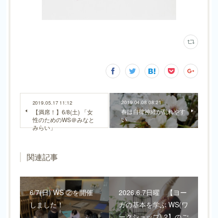
2019.04.08 08:21
2019.05.17 11:12
春は自律神経が乱れやす
【満席！】6/8(土) 「女
い
性のためのWS＠みなと
みらい」
関連記事
6/7(日) WS ②を開催
2026.6.7日曜 【ヨー
しました！
ガの基本を学ぶ WS(ワ
ークショップ) 2】のご