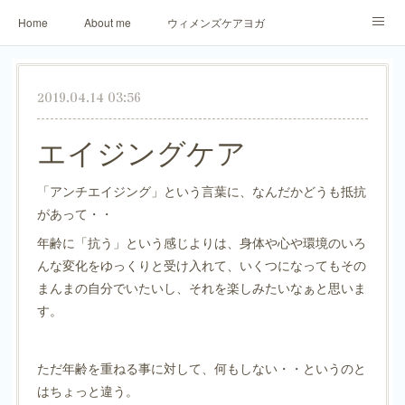
Home
About me
ウィメンズケアヨガ
アロマリラックスヨガ
パーソナトレーニング
2019.04.14 03:56
ご予約・お問合せ
生徒さまからのご感想
エイジングケア
「アンチエイジング」という言葉に、なんだかどうも抵抗
があって・・
年齢に「抗う」という感じよりは、身体や心や環境のいろ
んな変化をゆっくりと受け入れて、いくつになってもその
まんまの自分でいたいし、それを楽しみたいなぁと思いま
す。
ただ年齢を重ねる事に対して、何もしない・・というのと
はちょっと違う。