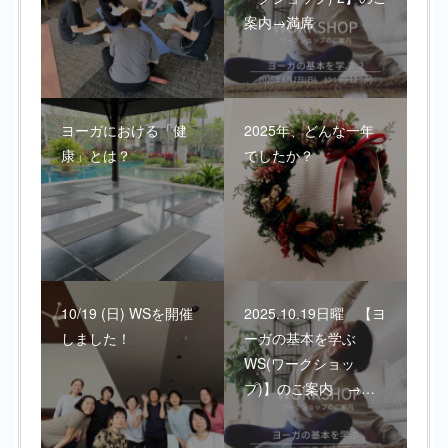
案内→満席
ヨーガにおける「健
2025年、どんな一年
康」とは？
でしたか？
10/19 (日) WSを開催
2025.10.19日曜 【ヨ
しました！
ーガの基本を学ぶ
WS(ワークショッ
プ)】のご案内 →…