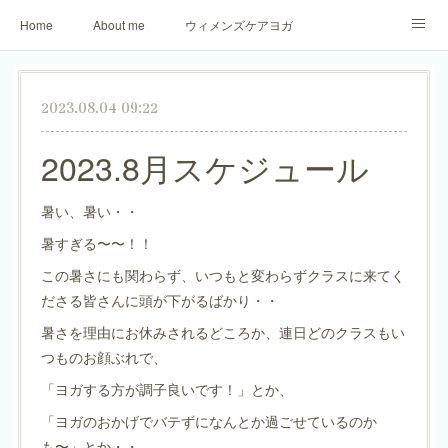
Home
About me
ウィメンズケアヨガ
アロマリラックスヨガ
パーソナトレーニング
2023.08.04 09:22
ご予約・お問合せ
生徒さまからのご感想
2023.8月スケジュール
暑い、暑い・・
暑すぎる〜〜！！
この暑さにも関わらず、いつもと変わらずクラスに来てく
ださる皆さんに頭が下がるばかり・・
暑さを理由にお休みされるどころか、連日どのクラスもい
つものお顔ぶれで、
「ヨガする方が調子良いです！」とか、
「ヨガのおかげでバテずになんとか過ごせているのか
も〜」とか・・