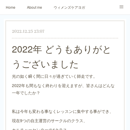
Home
About me
ウィメンズケアヨガ
アロマリラックスヨガ
パーソナトレーニング
2022.12.25 23:07
ご予約・お問合せ
生徒さまからのご感想
2022年 どうもありがと
うございました
光の如く瞬く間に日々が過ぎていく師走です。
2022年も間もなく終わりを迎えますが、皆さんはどんな
一年でしたか？
私は今年も変わる事なくレッスンに集中する事ができ、
現在9つの自主運営のサークルのクラス、
カルチャーセンターの4クラス、