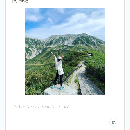
神戸亜紀
『女性のからだ・こころ・ヨガのこと』
(
32
)