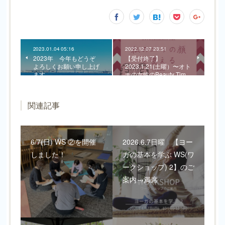
2023.01.04 05:16
2022.12.07 23:51
2023年 今年もどうぞ
【受付終了】
よろしくお願い申し上げ
2023.1.21(土曜）〜オト
ます
ナの女性のBeauty Tim…
関連記事
6/7(日) WS ②を開催
2026.6.7日曜 【ヨー
しました！
ガの基本を学ぶ WS(ワ
ークショップ) 2】のご
案内→満席