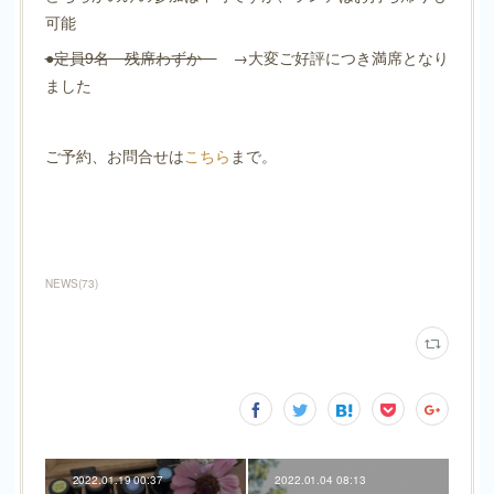
可能
●定員9名 残席わずか
→大変ご好評につき満席となり
ました
ご予約、お問合せは
こちら
まで。
NEWS
(
73
)
2022.01.19 00:37
2022.01.04 08:13