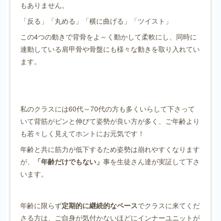
もありません。
「反る」「丸める」「横に曲げる」「ツイスト」
この4つの動きで背骨をよ～く動かして柔軟にし、同時に
連動している肩甲骨や骨盤にも様々な動きを取り入れてい
ます。
私のクラスには60代～70代の方も多くいらして下さって
いて背筋がピンと伸びて姿勢が良い方が多く、ご年齢より
も若々しく見えてホントにお元気です！
年齢と共に筋力が低下するため姿勢は崩れやすくなります
が、
「年齢だけでもない」
事を生徒さん達が実証して下さ
います。
年齢に限らず
定期的に継続的なペース
でクラスに来てくだ
さる方は、ご自身が気付かないほどにインナーユニットが