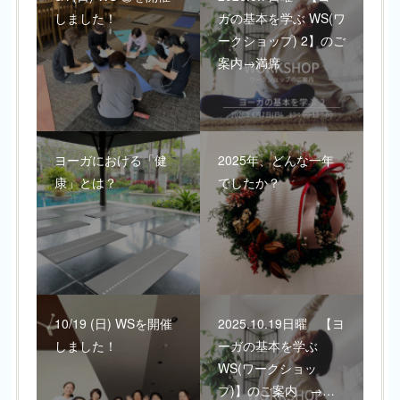
しました！
ガの基本を学ぶ WS(ワ
ークショップ) 2】のご
案内→満席
ヨーガにおける「健
2025年、どんな一年
康」とは？
でしたか？
10/19 (日) WSを開催
2025.10.19日曜 【ヨ
しました！
ーガの基本を学ぶ
WS(ワークショッ
プ)】のご案内 →…