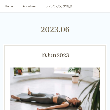
Home
About me
ウィメンズケアヨガ
アロマリラックスヨガ
パーソナトレーニング
2023
.
06
ご予約・お問合せ
生徒さまからのご感想
19
Jun
2023