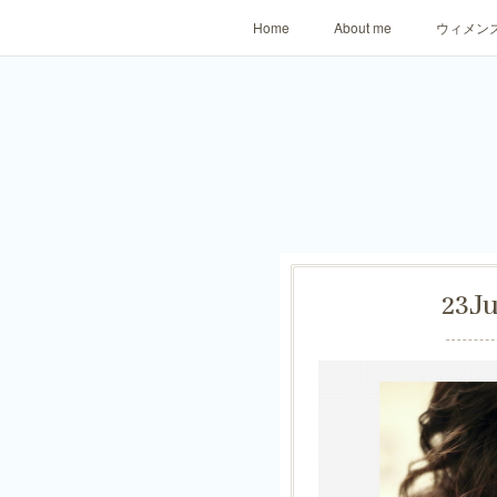
Home
About me
ウィメン
23
J