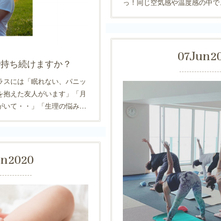
っ！同じ空気感や温度感の中で
07
Jun
2
で持ち続けますか？
ラスには「眠れない、パニッ
を抱えた友人がいます」「月
がいて・・」「生理の悩み…
un
2020