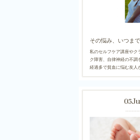
その悩み、いつま
私のセルフケア講座やク
ク障害、自律神経の不調
経過多で貧血に悩む友人
05
J