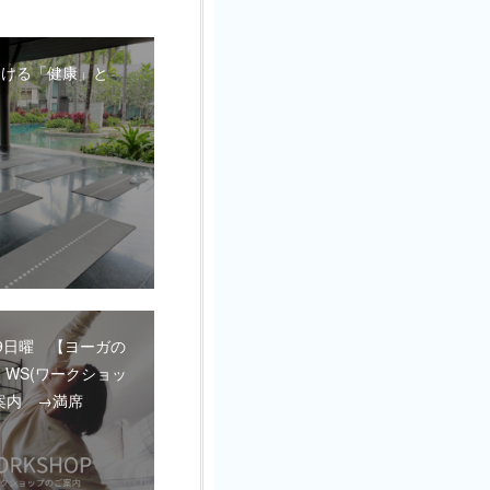
おける「健康」と
0.19日曜 【ヨーガの
 WS(ワークショッ
案内 →満席