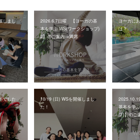
を開催しまし
2026.6.7日曜 【ヨーガの基
ヨーガに
本を学ぶ WS(ワークショップ)
は？
2】のご案内→満席
一年でした
10/19 (日) WSを開催しまし
2025.1
た！
基本を学ぶ
プ)】のご