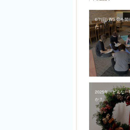
6/7(日) WS ②
た！
2025年、どんな
か？